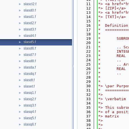
   11
*> <a href="h
slascl2.f
►
   12
*> [ZIP]</a>
slasd0.f
►
   13
*> <a href="h
slasd1.f
   14
*> [TXT]</a>
►
   15
*
slasd2.f
►
   16
*  Definition
slasd3.f
►
   17
*  ==========
   18
*
slasd4.f
►
   19
*       SUBRO
slasd5.f
►
   20
*
   21
*       .. Sc
slasd6.f
►
   22
*       INTEG
slasd7.f
►
   23
*       REAL 
   24
*       ..
slasd8.f
►
   25
*       .. Ar
slasda.f
►
   26
*       REAL 
   27
*       ..
slasdq.f
►
   28
*
slasdt.f
►
   29
*
   30
*> \par Purpo
slaset.f
►
   31
*  ==========
slasq1.f
►
   32
*>
   33
*> \verbatim
slasq2.f
►
   34
*>
slasq3.f
►
   35
*> This subro
slasq4.f
   36
*> of a posit
►
   37
*> matrix
slasq5.f
►
   38
*>
slasq6.f
►
   39
*>           