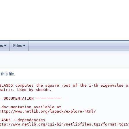
es
Files
his file.
SLASD5 computes the square root of the i-th eigenvalue o
matrix. Used by sbdsdc.
= DOCUMENTATION ===========
 documentation available at
http://www.netlib.org/lapack/explore-html/
LASD5 + dependencies
ttp://www.netlib.org/cgi-bin/netlibfiles.tgz?format=tgz&