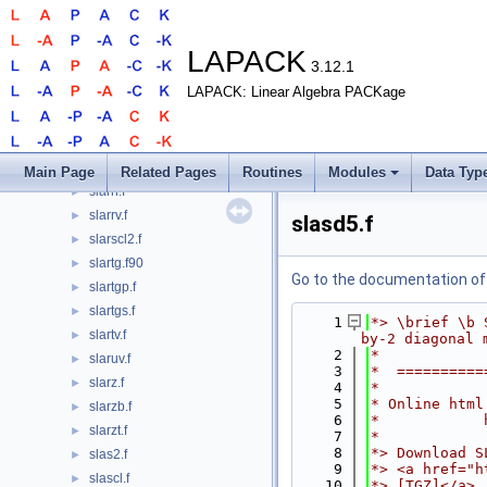
slarra.f
►
slarrb.f
►
slarrc.f
►
LAPACK
3.12.1
slarrd.f
►
LAPACK: Linear Algebra PACKage
slarre.f
►
slarrf.f
►
slarrj.f
►
slarrk.f
►
Main Page
Related Pages
Routines
Modules
Data Typ
slarrr.f
►
slarrv.f
►
slasd5.f
slarscl2.f
►
slartg.f90
►
Go to the documentation of t
slartgp.f
►
slartgs.f
►
    1
*> \brief \b 
slartv.f
►
by-2 diagonal 
    2
*
slaruv.f
►
    3
*  ==========
slarz.f
►
    4
*
    5
* Online html
slarzb.f
►
    6
*            
slarzt.f
►
    7
*
    8
*> Download S
slas2.f
►
    9
*> <a href="h
slascl.f
►
   10
*> [TGZ]</a>