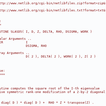
ttp://www.netlib.org/cgi-bin/netlibfiles.zip?format=zip&
ttp://www.netlib.org/cgi-bin/netlibfiles.txt?format=txt&
:
=
UTINE SLASD5( I, D, Z, DELTA, RHO, DSIGMA, WORK )
alar Arguments ..
ER            I
              DSIGMA, RHO
ray Arguments ..
              D( 2 ), DELTA( 2 ), WORK( 2 ), Z( 2 )
se:
===
utine computes the square root of the I-th eigenvalue
ive symmetric rank-one modification of a 2-by-2 diagonal
 diag( D ) * diag( D ) +  RHO * Z * transpose(Z) .