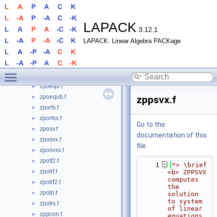
zpbsvx.f
►
zpbtf2.f
►
zpbtrf.f
►
LAPACK
3.12.1
zpbtrs.f
►
LAPACK: Linear Algebra PACKage
zpftrf.f
►
zpftri.f
►
zpftrs.f
►
Toggle main menu visibility
zpocon.f
►
zpoequ.f
►
zpoequb.f
►
zppsvx.f
zporfs.f
►
zporfsx.f
►
Go to the
zposv.f
►
documentation of this
zposvx.f
►
file.
zposvxx.f
►
zpotf2.f
►
    1
*> \brief 
zpotrf.f
►
<b> ZPPSVX 
computes 
zpotrf2.f
►
the 
zpotri.f
►
solution 
to system 
zpotrs.f
►
of linear 
zppcon.f
►
equations 