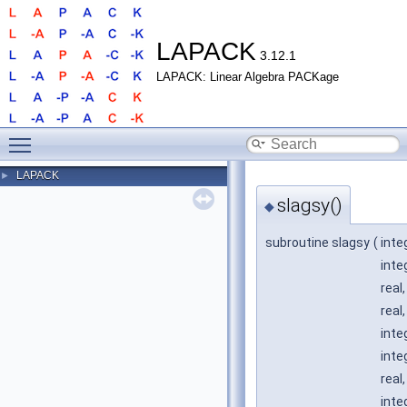
LAPACK
3.12.1
LAPACK: Linear Algebra PACKage
Toggle main menu visibility
LAPACK
►
slagsy()
◆
subroutine slagsy
(
inte
inte
real
real,
inte
inte
real
inte