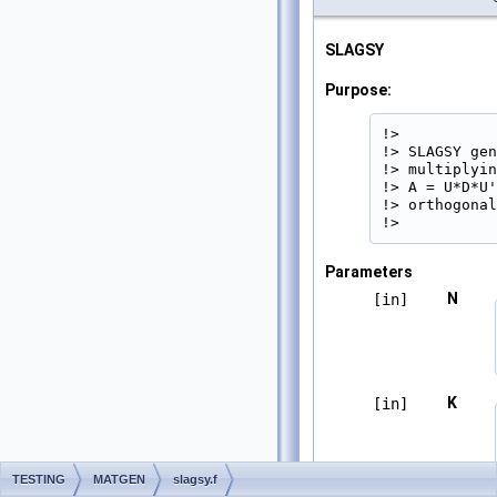
SLAGSY
Purpose:
!>

!> SLAGSY gen
!> multiplyin
!> A = U*D*U'
!> orthogonal
!> 
Parameters
N
[in]
K
[in]
TESTING
MATGEN
slagsy.f