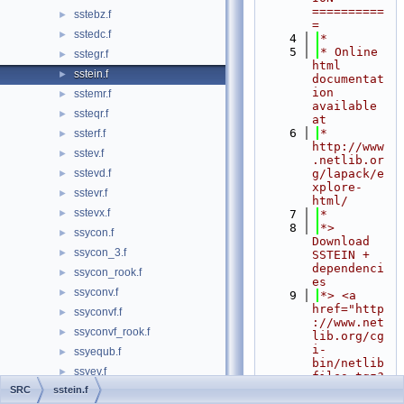
==========
sstebz.f
►
=
sstedc.f
►
    4
*
    5
* Online 
sstegr.f
►
html 
sstein.f
►
documentat
ion 
sstemr.f
►
available 
ssteqr.f
►
at
    6
*            
ssterf.f
►
http://www
sstev.f
►
.netlib.or
sstevd.f
g/lapack/e
►
xplore-
sstevr.f
►
html/
sstevx.f
►
    7
*
    8
*> 
ssycon.f
►
Download 
ssycon_3.f
►
SSTEIN + 
dependenci
ssycon_rook.f
►
es
ssyconv.f
►
    9
*> <a 
href="http
ssyconvf.f
►
://www.net
ssyconvf_rook.f
►
lib.org/cg
i-
ssyequb.f
►
bin/netlib
ssyev.f
►
files.tgz?
format=tgz
SRC
sstein.f
ssyev_2stage.f
►
&filename=