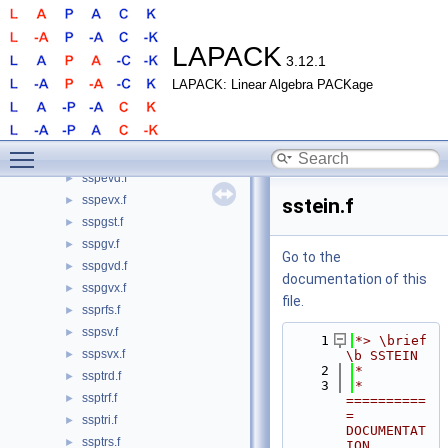
ssbgst.f
►
ssbgv.f
►
ssbgvd.f
►
LAPACK
3.12.1
ssbgvx.f
►
LAPACK: Linear Algebra PACKage
ssbtrd.f
►
ssfrk.f
►
sspcon.f
►
Toggle main menu visibility
sspev.f
►
sspevd.f
►
sspevx.f
►
sstein.f
sspgst.f
►
sspgv.f
►
Go to the
sspgvd.f
►
documentation of this
sspgvx.f
►
file.
ssprfs.f
►
sspsv.f
►
    1
*> \brief 
sspsvx.f
►
\b SSTEIN
    2
*
ssptrd.f
►
    3
*  
ssptrf.f
►
==========
= 
ssptri.f
►
DOCUMENTAT
ssptrs.f
►
ION 