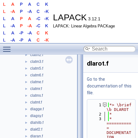
clagsy.f
►
clahilb.f
►
clakf2.f
►
LAPACK
3.12.1
clarge.f
►
LAPACK: Linear Algebra PACKage
clarnd.f
►
claror.f
►
clarot.f
►
Toggle main menu visibility
clatm1.f
►
clatm2.f
►
clatm3.f
►
dlarot.f
clatm5.f
►
clatm6.f
►
Go to the
clatme.f
►
documentation of this
clatmr.f
►
file.
clatms.f
►
clatmt.f
►
    1
*> \brief 
dlagge.f
►
\b DLAROT
    2
*
dlagsy.f
►
    3
*  
dlahilb.f
►
==========
= 
dlakf2.f
►
DOCUMENTAT
dlaran.f
►
ION 