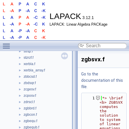
strsen.f
►
strsna.f
►
strsyl.f
►
LAPACK
3.12.1
strsyl3.f
►
LAPACK: Linear Algebra PACKage
strti2.f
►
strtri.f
►
strtrs.f
►
Toggle main menu visibility
strttf.f
►
strttp.f
►
stzrzf.f
►
zgbsvx.f
xerbla.f
►
xerbla_array.f
►
Go to the
zbbcsd.f
►
documentation of this
zbdsqr.f
►
file.
zcgesv.f
►
zcposv.f
►
    1
*> \brief 
zdrscl.f
►
<b> ZGBSVX 
computes 
zgbbrd.f
►
the 
zgbcon.f
►
solution 
to system 
zgbequ.f
►
of linear 
zgbequb.f
►
equations 