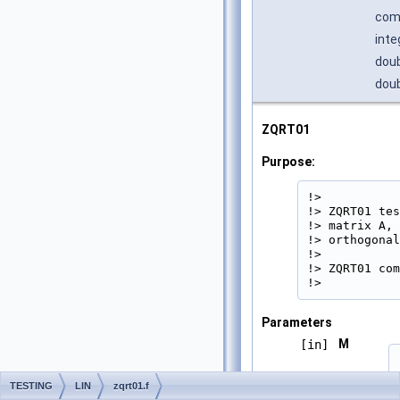
comp
inte
doub
doub
ZQRT01
Purpose:
!>

!> ZQRT01 tes
!> matrix A, 
!> orthogonal
!>

!> ZQRT01 com
!> 
Parameters
M
[in]
TESTING
LIN
zqrt01.f