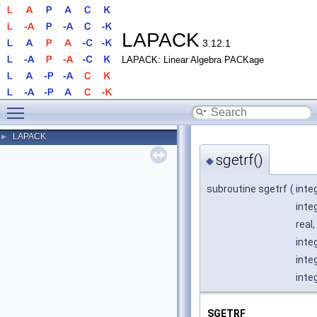
LAPACK
3.12.1
LAPACK: Linear Algebra PACKage
Toggle main menu visibility
LAPACK
►
sgetrf()
◆
subroutine sgetrf
(
inte
inte
real,
inte
inte
inte
SGETRF