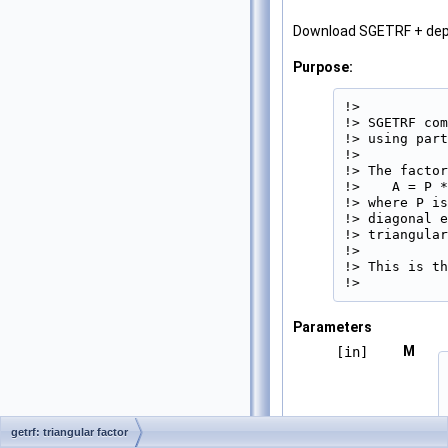
Download SGETRF + de
Purpose:
!>

!> SGETRF com
!> using part
!>

!> The factor
!>    A = P *
!> where P is
!> diagonal e
!> triangular
!>

!> This is th
!> 
Parameters
M
[in]
getrf: triangular factor
N
[in]