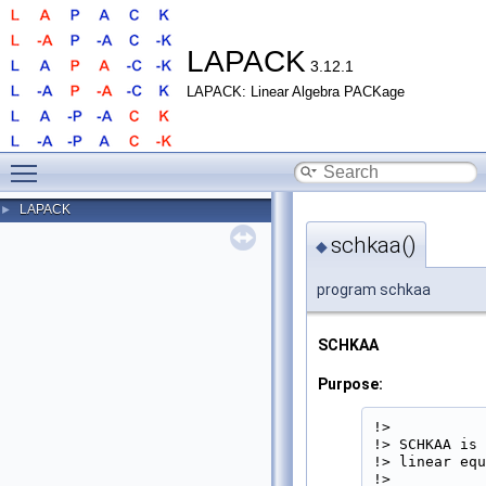
LAPACK
3.12.1
LAPACK: Linear Algebra PACKage
Toggle main menu visibility
LAPACK
►
schkaa()
◆
program schkaa
SCHKAA
Purpose:
!>

!> SCHKAA is 
!> linear equ
!>
