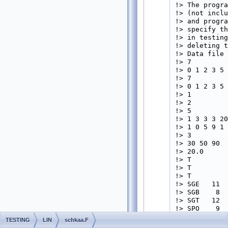
!> The progra
!> (not inclu
!> and progra
!> specify th
!> in testing
!> deleting t
!> Data file 
!> 7         
!> 0 1 2 3 5 
!> 7         
!> 0 1 2 3 5 
!> 1         
!> 2         
!> 5         
!> 1 3 3 3 20
!> 1 0 5 9 1 
!> 3         
!> 30 50 90  
!> 20.0      
!> T         
!> T         
!> T         
!> SGE   11  
!> SGB    8  
!> SGT   12  
!> SPO    9  
!> SPS    9  
TESTING
LIN
schkaa.F
!> SPP    9  