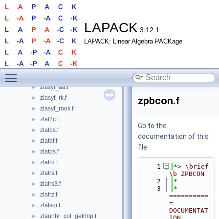
zlascl.f
►
zlascl2.f
►
zlaset.f
►
LAPACK
3.12.1
zlasr.f
►
LAPACK: Linear Algebra PACKage
zlassq.f90
►
zlaswlq.f
►
zlaswp.f
►
Toggle main menu visibility
zlasyf.f
►
zlasyf_aa.f
►
zlasyf_rk.f
►
zpbcon.f
zlasyf_rook.f
►
zlat2c.f
►
Go to the
zlatbs.f
►
documentation of this
zlatdf.f
►
file.
zlatps.f
►
zlatrd.f
►
    1
*> \brief 
zlatrs.f
►
\b ZPBCON
    2
*
zlatrs3.f
►
    3
*  
zlatrz.f
►
==========
= 
zlatsqr.f
►
DOCUMENTAT
zlaunhr_col_getrfnp.f
►
ION 