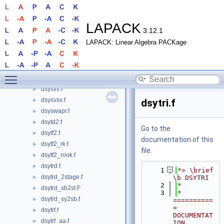
dsygvx.f
►
dsyrfs.f
►
dsyrfsx.f
►
LAPACK
3.12.1
dsysv.f
►
LAPACK: Linear Algebra PACKage
dsysv_aa.f
►
dsysv_aa_2stage.f
►
dsysv_rk.f
►
Toggle main menu visibility
dsysv_rook.f
►
dsysvx.f
►
dsysvxx.f
►
dsytri.f
dsyswapr.f
►
dsytd2.f
►
Go to the
dsytf2.f
►
documentation of this
dsytf2_rk.f
►
file.
dsytf2_rook.f
►
dsytrd.f
►
    1
*> \brief 
dsytrd_2stage.f
►
\b DSYTRI
    2
*
dsytrd_sb2st.F
►
    3
*  
dsytrd_sy2sb.f
►
==========
= 
dsytrf.f
►
DOCUMENTAT
dsytrf_aa.f
►
ION 