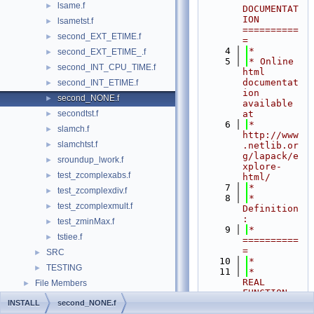
lsame.f
►
DOCUMENTAT
ION 
lsametst.f
►
==========
second_EXT_ETIME.f
►
=
    4
*
second_EXT_ETIME_.f
►
    5
* Online 
second_INT_CPU_TIME.f
►
html 
documentat
second_INT_ETIME.f
►
ion 
second_NONE.f
►
available 
secondtst.f
at
►
    6
*            
slamch.f
►
http://www
slamchtst.f
►
.netlib.or
g/lapack/e
sroundup_lwork.f
►
xplore-
test_zcomplexabs.f
►
html/
    7
*
test_zcomplexdiv.f
►
    8
*  
test_zcomplexmult.f
►
Definition
:
test_zminMax.f
►
    9
*  
tstiee.f
►
==========
=
SRC
►
   10
*
TESTING
►
   11
*      
REAL 
File Members
►
FUNCTION 
SECOND( )
INSTALL
second_NONE.f
   12
*