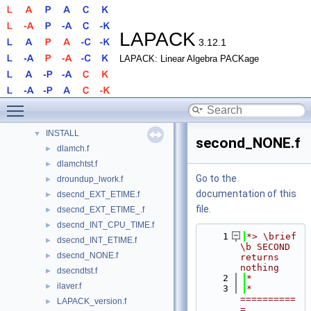
Routines
►
Modules
►
LAPACK
Data Types
3.12.1
►
Files
▼
LAPACK: Linear Algebra PACKage
File List
▼
BLAS
►
Toggle main menu visibility
CBLAS
►
DOCS
INSTALL
▼
second_NONE.f
dlamch.f
►
dlamchtst.f
►
Go to the
droundup_lwork.f
►
documentation of this
dsecnd_EXT_ETIME.f
►
file.
dsecnd_EXT_ETIME_.f
►
dsecnd_INT_CPU_TIME.f
►
    1
*> \brief 
dsecnd_INT_ETIME.f
►
\b SECOND 
dsecnd_NONE.f
►
returns 
nothing
dsecndtst.f
►
    2
*
ilaver.f
►
    3
*  
==========
LAPACK_version.f
►
= 