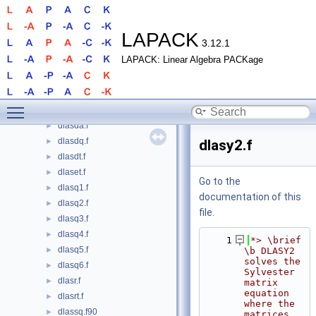
dlasd1.f
►
dlasd2.f
►
dlasd3.f
►
LAPACK
3.12.1
dlasd4.f
►
LAPACK: Linear Algebra PACKage
dlasd5.f
►
dlasd6.f
►
dlasd7.f
►
Toggle main menu visibility
dlasd8.f
►
dlasda.f
►
dlasdq.f
►
dlasy2.f
dlasdt.f
►
dlaset.f
►
Go to the
dlasq1.f
►
documentation of this
dlasq2.f
►
file.
dlasq3.f
►
dlasq4.f
►
    1
*> \brief 
dlasq5.f
►
\b DLASY2 
solves the 
dlasq6.f
►
Sylvester 
dlasr.f
►
matrix 
equation 
dlasrt.f
►
where the 
dlassq.f90
►
matrices 