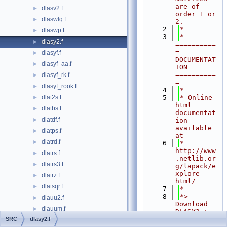
are of 
dlasv2.f
►
order 1 or 
dlaswlq.f
►
2.
    2
*
dlaswp.f
►
    3
*  
dlasy2.f
►
==========
= 
dlasyf.f
►
DOCUMENTAT
dlasyf_aa.f
►
ION 
==========
dlasyf_rk.f
►
=
dlasyf_rook.f
►
    4
*
dlat2s.f
    5
* Online 
►
html 
dlatbs.f
►
documentat
dlatdf.f
►
ion 
available 
dlatps.f
►
at
dlatrd.f
►
    6
*            
http://www
dlatrs.f
►
.netlib.or
dlatrs3.f
►
g/lapack/e
xplore-
dlatrz.f
►
html/
dlatsqr.f
►
    7
*
    8
*> 
dlauu2.f
►
Download 
dlauum.f
►
DLASY2 + 
dependenci
SRC
dlasy2.f
dopgtr.f
►
es