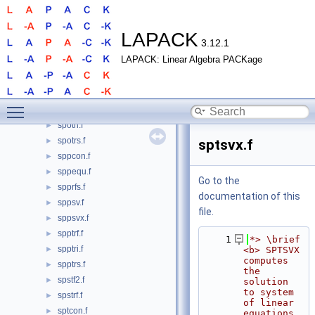
sporfs.f
►
sporfsx.f
►
sposv.f
►
LAPACK
3.12.1
sposvx.f
►
LAPACK: Linear Algebra PACKage
sposvxx.f
►
spotf2.f
►
spotrf.f
►
Toggle main menu visibility
spotrf2.f
►
spotri.f
►
spotrs.f
►
sptsvx.f
sppcon.f
►
sppequ.f
►
Go to the
spprfs.f
►
documentation of this
sppsv.f
►
file.
sppsvx.f
►
spptrf.f
►
    1
*> \brief 
spptri.f
►
<b> SPTSVX 
computes 
spptrs.f
►
the 
spstf2.f
►
solution 
to system 
spstrf.f
►
of linear 
sptcon.f
►
equations 