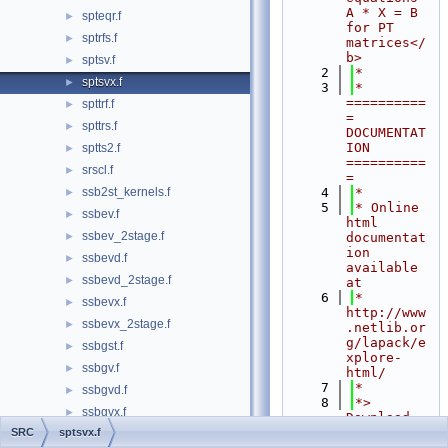
A * X = B 
spteqr.f
►
for PT 
sptrfs.f
►
matrices</
b>
sptsv.f
►
    2
*
sptsvx.f
►
    3
*  
==========
spttrf.f
►
= 
spttrs.f
►
DOCUMENTAT
ION 
sptts2.f
►
==========
srscl.f
►
=
ssb2st_kernels.f
    4
*
►
    5
* Online 
ssbev.f
►
html 
ssbev_2stage.f
►
documentat
ion 
ssbevd.f
►
available 
ssbevd_2stage.f
►
at
    6
*            
ssbevx.f
►
http://www
ssbevx_2stage.f
►
.netlib.or
g/lapack/e
ssbgst.f
►
xplore-
ssbgv.f
►
html/
    7
*
ssbgvd.f
►
    8
*> 
ssbgvx.f
►
Download 
SPTSVX + 
SRC
sptsvx.f
ssbtrd.f
►
dependenci