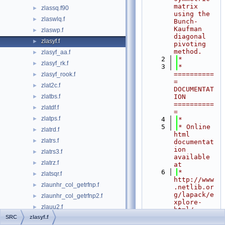
matrix 
zlassq.f90
►
using the 
zlaswlq.f
►
Bunch-
Kaufman 
zlaswp.f
►
diagonal 
zlasyf.f
►
pivoting 
method.
zlasyf_aa.f
►
    2
*
zlasyf_rk.f
►
    3
*  
==========
zlasyf_rook.f
►
= 
zlat2c.f
►
DOCUMENTAT
zlatbs.f
ION 
►
==========
zlatdf.f
►
=
zlatps.f
►
    4
*
    5
* Online 
zlatrd.f
►
html 
zlatrs.f
►
documentat
ion 
zlatrs3.f
►
available 
zlatrz.f
►
at
    6
*            
zlatsqr.f
►
http://www
zlaunhr_col_getrfnp.f
►
.netlib.or
g/lapack/e
zlaunhr_col_getrfnp2.f
►
xplore-
zlauu2.f
►
html/
    7
*
SRC
zlasyf.f
zlauum.f
►
    8
*> 