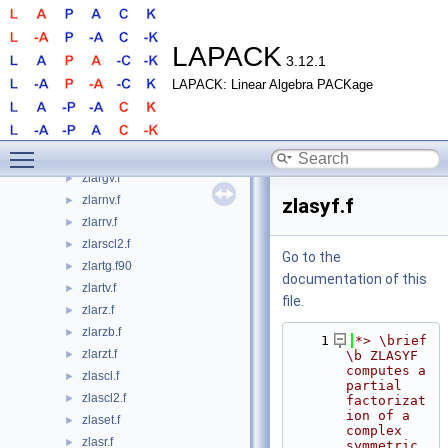
zlarf1l.f
►
zlarfb.f
►
zlarfb_gett.f
►
LAPACK
3.12.1
zlarfg.f
►
LAPACK: Linear Algebra PACKage
zlarfgp.f
►
zlarft.f
►
zlarfx.f
►
Toggle main menu visibility
zlarfy.f
►
zlargv.f
►
zlarnv.f
►
zlasyf.f
zlarrv.f
►
zlarscl2.f
►
Go to the
zlartg.f90
►
documentation of this
zlartv.f
►
file.
zlarz.f
►
zlarzb.f
►
    1
*> \brief 
zlarzt.f
►
\b ZLASYF 
computes a 
zlascl.f
►
partial 
zlascl2.f
►
factorizat
ion of a 
zlaset.f
►
complex 
zlasr.f
►
symmetric 