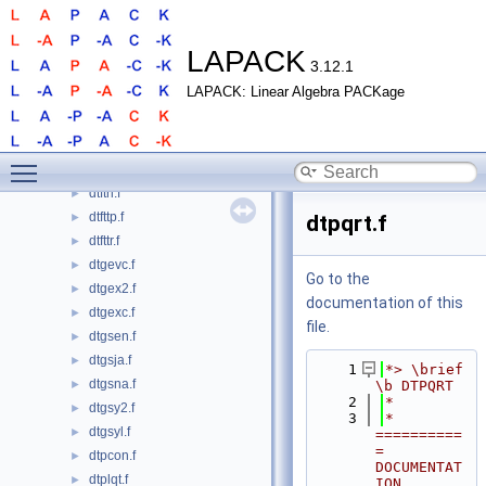
dsytrs_3.f
►
dsytrs_aa.f
►
dsytrs_aa_2stage.f
►
LAPACK
3.12.1
dsytrs_rook.f
►
LAPACK: Linear Algebra PACKage
dtbcon.f
►
dtbrfs.f
►
dtbtrs.f
►
Toggle main menu visibility
dtfsm.f
►
dtftri.f
►
dtfttp.f
►
dtpqrt.f
dtfttr.f
►
dtgevc.f
►
Go to the
dtgex2.f
►
documentation of this
dtgexc.f
►
file.
dtgsen.f
►
dtgsja.f
►
    1
*> \brief 
dtgsna.f
►
\b DTPQRT
    2
*
dtgsy2.f
►
    3
*  
dtgsyl.f
►
==========
= 
dtpcon.f
►
DOCUMENTAT
dtplqt.f
►
ION 